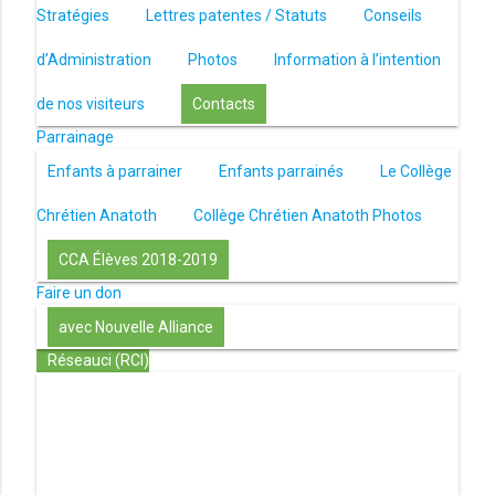
Stratégies
Lettres patentes / Statuts
Conseils
d’Administration
Photos
Information à l’intention
de nos visiteurs
Contacts
Parrainage
Enfants à parrainer
Enfants parrainés
Le Collège
Chrétien Anatoth
Collège Chrétien Anatoth Photos
CCA Élèves 2018-2019
Faire un don
avec Nouvelle Alliance
Réseauci (RCI)
Toute la Bible en UN an – présentation
Toute la Bible
en UN an – pdf
Through the Bible in ONE year
Le
disciple selon le coeur de Dieu
Jésus, le disciple et les