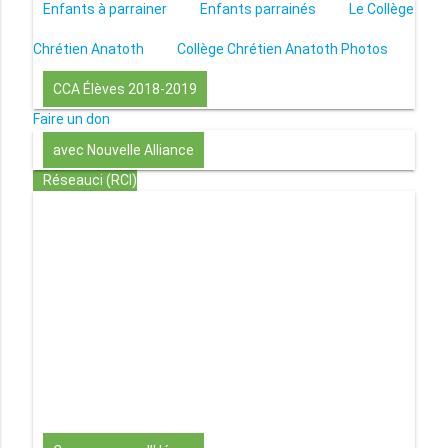
Enfants à parrainer
Enfants parrainés
Le Collège
Chrétien Anatoth
Collège Chrétien Anatoth Photos
CCA Élèves 2018-2019
Faire un don
avec Nouvelle Alliance
Réseauci (RCI)
Toute la Bible en UN an – présentation
Toute la Bible
en UN an – pdf
Through the Bible in ONE year
Le
disciple selon le coeur de Dieu
Jésus, le disciple et les
richesses
L’Église selon le coeur de Dieu
Couple et
famille selon le coeur de Dieu
Investir (réflexion-
prière)
Au-delà du coup de foudre… aimer !