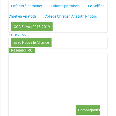
Enfants à parrainer
Enfants parrainés
Le Collège
Chrétien Anatoth
Collège Chrétien Anatoth Photos
CCA Élèves 2018-2019
Faire un don
avec Nouvelle Alliance
Réseauci (RCI)
Toute la Bible en UN an – présentation
Toute la Bible en
UN an – pdf
Through the Bible in ONE year
Le
disciple selon le coeur de Dieu
Jésus, le disciple et les
richesses
L’Église selon le coeur de Dieu
Couple et
famille selon le coeur de Dieu
Investir (réflexion-prière)
Au-delà du coup de foudre… aimer !
Compagnons