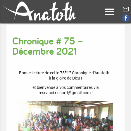
menu
mail_outline
Chronique # 75 –
Décembre 2021
ème
Bonne lecture de cette 75
Chronique d’Anatoth…
à la gloire de Dieu !
et bienvenue à vos commentaires via
reseauci.richard@gmail.com !