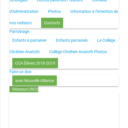
Stratégies
Lettres patentes / Statuts
Conseils
d’Administration
Photos
Information à l’intention de
nos visiteurs
Contacts
Parrainage
Enfants à parrainer
Enfants parrainés
Le Collège
Chrétien Anatoth
Collège Chrétien Anatoth Photos
CCA Élèves 2018-2019
Faire un don
avec Nouvelle Alliance
Réseauci (RCI)
Toute la Bible en UN an – présentation
Toute la Bible en
UN an – pdf
Through the Bible in ONE year
Le
disciple selon le coeur de Dieu
Jésus, le disciple et les